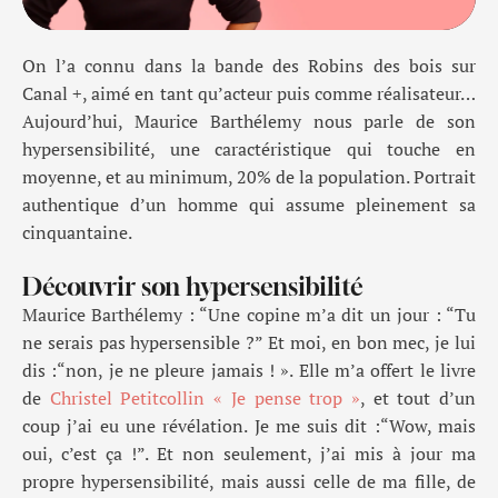
On l’a connu dans la bande des Robins des bois sur
Canal +, aimé en tant qu’acteur puis comme réalisateur…
Aujourd’hui, Maurice Barthélemy nous parle
d
e son
hypersensibilité
, u
ne caractéristique qui touche en
moyenne
, et au minimum,
20% de la population. Portrait
authentique d’un homme qui assume pleinement sa
cinquantaine.
Découvrir son hypersensibilité
Maurice Barthélemy : “Une copine m’a dit un jour : “Tu
ne serais pas hypersensible ?” Et moi, en bon mec, je lui
dis :“non, je ne pleure jamais ! ». Elle m’a offert le livre
de
Christel Petitcollin « Je pense trop »
, et tout d’un
coup j’ai eu une révélation. Je me suis dit :“Wow, mais
oui, c’est ça !”. Et non seulement, j’ai mis à jour ma
propre hypersensibilité, mais aussi celle de ma fille, de