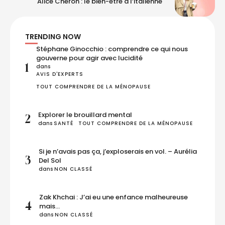
Alice Chéron : le bien-être à l’italienne
TRENDING NOW
Stéphane Ginocchio : comprendre ce qui nous
gouverne pour agir avec lucidité
1
dans 
AVIS D'EXPERTS
TOUT COMPRENDRE DE LA MÉNOPAUSE
Explorer le brouillard mental
2
dans 
SANTÉ
TOUT COMPRENDRE DE LA MÉNOPAUSE
Si je n’avais pas ça, j’exploserais en vol. – Aurélia
3
Del Sol
dans 
NON CLASSÉ
Zak Khchai : J’ai eu une enfance malheureuse
4
mais…
dans 
NON CLASSÉ