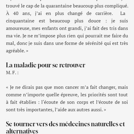
trouvé le cap de la quarantaine beaucoup plus compliqué
.
À 40 ans, j’ai en plus changé de carrière
.
La
cinquantaine
est
beaucoup plus douce
:
j
e suis
amoureuse, mes enfants ont grandi, j’ai fait des tris dans
ma vie
.
Je ne m’impose plus rien qui pourrait me faire du
mal
,
donc je suis dans une forme de sérénité qui est très
agréable
. »
La maladie pour se retrouver
M. F. :
« Je
ne
dirais pas que
mon cancer
m’a fait changer
, mais
comme n’importe quelle épreuve, les priorités sont tout
à fait établies
:
l
‘écoute de son corps
et
l’écoute de soi
sont
très importante
s
, l’aide aux autres aussi
. »
Se tourner vers des médecines naturelles et
alternatives