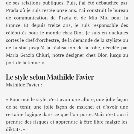
de ses
relations publiques
.
Puis, j’ai
été débauchée par
Prada où je suis restée onze ans
.
J’ai construit le bureau
de communication de Prada et de
Miu
Miu
pour la
France
.
Et d
epuis
treize ans
,
je suis responsable des
célébrités pour le monde
chez Dior
.
Je suis
en quelques
sortes
le chef d’orchestre
,
de la demande de la styliste ou
de la star jusqu’à la réalisation de la robe
,
décidée par
Maria Grazia
Chiuri
,
notre designer chez Dior
,
jusqu’au
port de la tenue
. »
Le style selon Mathilde Favier
Mathilde Favier :
«
Pour moi le style
,
c’est a
voir une allure, une jolie façon
de se tenir, une jolie façon de marcher et d’avoir une
certaine logique dans ce qu
e l’on
porte.
Mais c’est aussi
prendre des risques
et
apprendre à être libre malgré
l
es
diktats
. »