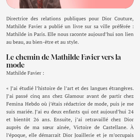
Directrice des relations publiques pour Dior Couture,
Mathilde Favier a publié un livre sur sa ville préférée :
Mathilde in Paris
. Elle nous raconte aujourd’hui son lien
au beau, au bien-être et au style.
Le chemin de Mathilde Favier vers la
mode
Mathilde Favier :
« J’ai
étudié
l’histoire de l’art et des langues étrangères.
J’ai passé cinq ans chez Glamour
avant de partir
chez
Femina Hebdo où j’étais rédactrice de mode
, p
uis je me
suis mariée
.
J’ai eu deux enfants
qui ont
aujourd’hui 24
et bientôt 26 ans
. Ensuite,
j’ai retravaillé chez Dior
auprès de ma sœur aînée, Victoire de
Castellane
.
À
l’époque
,
elle démarrait Dior Joaillerie
et je
m’occup
ais