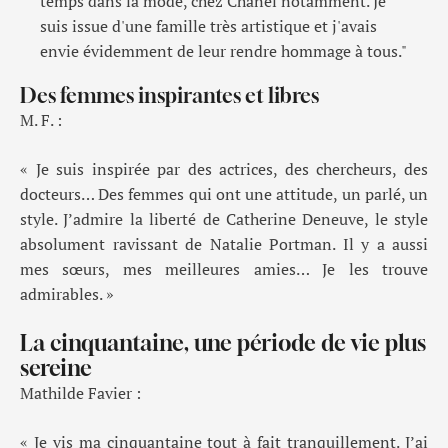
temps dans la mode, chez Chanel notamment. Je
suis issue d'une famille très artistique et j'avais
envie évidemment de leur rendre hommage à tous."
Des femmes inspirantes et libres
M. F. :
« Je suis inspirée par
d
es actrices, des chercheurs
,
des
docteur
s…
Des
femmes qui ont une attitude, un parlé, un
style
.
J’admire la liberté de Catherine Deneuve
, l
e style
absolument ravissant de Natalie Portman
.
Il y a aussi
mes
sœurs
,
mes meilleures amie
s…
Je
les trouve
admirables
. »
La cinquantaine, une période de vie plus
sereine
Mathilde Favier :
«
Je vis ma cinquantaine t
out à fait tranquillement
.
J’ai