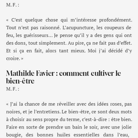
M. F. :
« C’est quelque chose qui m’intéresse profondément
.
Tout n’est pas raisonné
.
L’acupuncture, les coupeurs de
feu
,
les guérisseurs
…
Je pense qu’il y a des gens qui ont
des dons,
tout simplement. A
u pire, ça ne fait pas d’effet
.
Et si
ça
en fait, alors
tant mieux
. M
oi j’ai décidé d’y
croire
. »
Mathilde Favier : comment cultiver le
bien-être
M. F. :
« J’ai la chance de me réveiller avec des idées roses
,
pas
noires
,
et je l’entretiens
.
Le
bien-être, ce sont deux mots
à choisir au sens propre du terme, c’est-à-dire
:
être bien
.
Faire en sorte de prendre un bain le soir, avec une
jolie
bougie, des bonnes huiles essentielles dans l’eau,