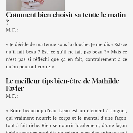
Comment bien choisir sa tenue le matin
?
M. F. :
« Je décide de ma tenue sous
la
douche
.
Je me dis
« Est-
ce
qu’il fait beau ? Est
–
ce qu’il ne fait pas beau ?
»
Mais c
e
n’est
pas si réfléchi que ça en fait, contrairement à ce
qu’on pourrait croire
. »
Le meilleur tips bien-être de Mathilde
Favier
M. F. :
« Boire beaucoup d’eau. L’eau est un élément à soigner
,
qui vraiment nourrit le corps et le mental d’une façon
tout à fait riche
.
Bien se nourrir localement
,
d’une façon
fiable avec des produits de saison, avec des animaux qui