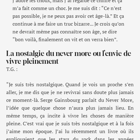
j’adore les choux, mais j’ai regardé ce chiffre et ça
m’a fait comme un choc. Je me suis dit : “Ce n’est
pas possible, je ne peux pas avoir cet âge-là.” Et ça
continue à me faire un truc bizarre... Je crois qu’on
ne devrait même pas connaître son âge, se dire
“bon voilà, finalement on vit et on verra bien”.
La nostalgie du never more ou l’envie de
vivre pleinement
T.G. :
“
Je suis t
rès
nostalgique
.
Quand je vois un proche s’en
aller, je me dis que je ne revivrai
sans doute plus
jamais
ce moment-là. Serge Gainsbourg parlait du Never More,
l’idée que
quelque chose
n’aura plus jamais lieu
. En
même temps, ça incite à vivre les choses de manière
pleine. C’est vrai que je suis très nostalgique et à la fois
j’aime mon époque. J’ai
lu
récemment
un livre
où ils
expliquaient que l
es stars du rock dans les années