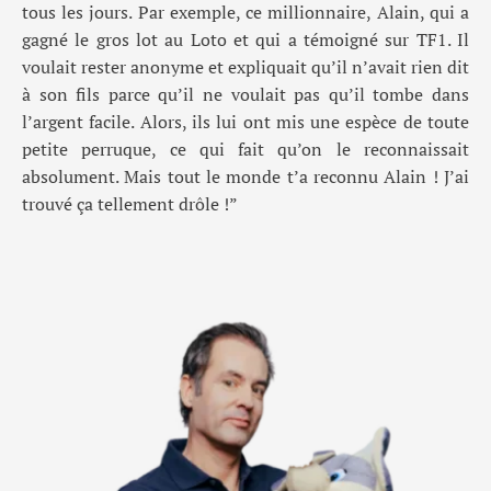
tous les jours. Par exemple, ce millionnaire
, Alain,
qui a
gagné le gros lot au Loto et qui a témoigné sur TF1
. Il
voulait rester anonyme
et
expliqu
ait
qu’il n’a
vait
rien dit
à son fils
parce qu’il ne voulait pas qu’il tombe dans
l’argent facile.
Alors, il
s lui ont mis une espèce de toute
petite perruque, ce qui fait qu’on le reconnaissait
absolument.
Mais tout le monde t’a reconnu Alain !
J
’ai
trouv
é
ça tellement drôle !
”