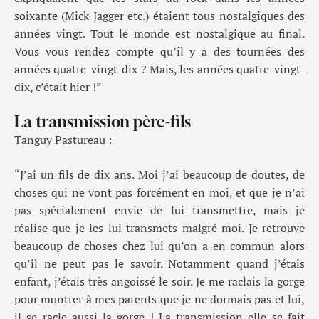
soixante
(
Mick Jagger
etc.
)
étaient tous
nostalgiques des
années
vingt
. Tout le monde est nostalgique au final.
Vous vous rendez compte qu’il y a des tournées des
années
quatre-vingt-dix
?
Mais, l
es années
quatre-vingt-
dix
, c’était hier !
”
La transmission père-fils
Tanguy Pastureau :
“
J’ai un fils de dix ans. Moi j’ai beaucoup de doutes, de
choses qui ne vont pas forcément en moi, et que je n’ai
pas spécialement envie de lui transmettre, mais je
réalise
que je les
lui
transmets malgré moi. Je retrouve
beaucoup de choses chez lui qu
’on a en commun
alors
qu’il ne peut pas le savoir
. Notamment quand j’étais
enfant
,
j’étais très angoissé le soir. Je me raclais la gorge
pour montrer à mes parents que je ne dormais pas et lui,
il se racle aussi la gorge ! La transmission elle se fait