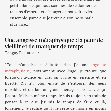
petit bilan de qui nous sommes, de se donner des
raisons d’espérer et d’essayer de pouvoir revivre
ensemble, parce que je trouve qu’on ne se parle
plus assez.”
Une angoisse métaphysique : la peur de
vieillir et de manquer de temps
Tanguy Pastureau :
“
Tout
m’angoisse
et à la fois rien. J’ai une
angoisse
métaphysique
, notamment avec l
’âge
.
Je trouve que
lorsqu’
on avance en âge, on
gagne en sérénité et e
n
liberté. On n’a plus envie de s’entourer de
s
gens
nuisibles
et o
n fait
un grand ménage dans sa vie
,
ça
j’adore.
Mais
en même temps, je suis toujours en train de
penser à ce que j’aurais le temps de faire et là,
forcément,
je réalise qu’i
l me reste
de moins en
moins