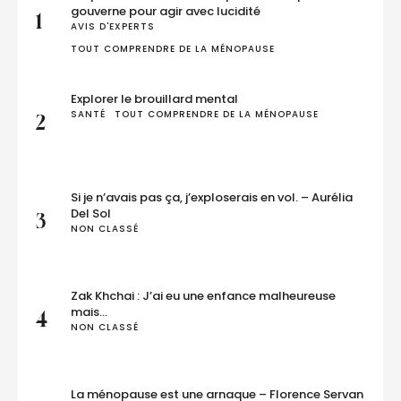
gouverne pour agir avec lucidité
1
AVIS D'EXPERTS
TOUT COMPRENDRE DE LA MÉNOPAUSE
Explorer le brouillard mental
SANTÉ
TOUT COMPRENDRE DE LA MÉNOPAUSE
2
Si je n’avais pas ça, j’exploserais en vol. – Aurélia
Del Sol
3
NON CLASSÉ
Zak Khchai : J’ai eu une enfance malheureuse
mais…
4
NON CLASSÉ
La ménopause est une arnaque – Florence Servan