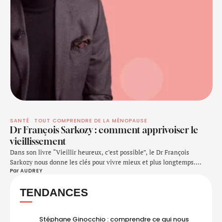
SANTÉ
TOUT COMPRENDRE DE LA MÉNOPAUSE
Dr François Sarkozy : comment apprivoiser le
vieillissement
Dans son livre “Vieillir heureux, c’est possible”, le Dr François
Sarkozy nous donne les clés pour vivre mieux et plus longtemps.
Par 
AUDREY
Bonne nouvelle, nous ne sommes pas condamnés à nous dégrader
avec l’âge ! Rewell vous en dit plus. Sommes-nous tous égaux face au
TENDANCES
vieillissement ? Dr. François Sarkozy :"Il y a une différence
d'espérance …
Stéphane Ginocchio : comprendre ce qui nous