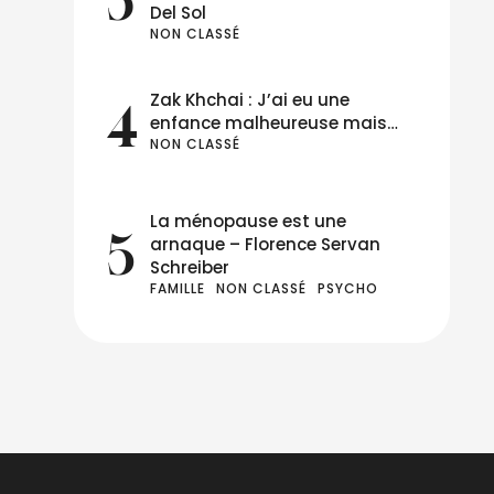
de
Del Sol
NON CLASSÉ
vais
Zak Khchai : J’ai eu une
4
enfance malheureuse mais…
NON CLASSÉ
La ménopause est une
5
arnaque – Florence Servan
Schreiber
FAMILLE
NON CLASSÉ
PSYCHO