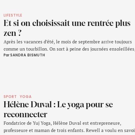
LIFESTYLE
Et si on choisissait une rentrée plus
zen ?
Après les vacances d’été, le mois de septembre arrive toujours
comme un tourbillon. On sort à peine des journées ensoleillées
Par 
SANDRA BISMUTH
des moments suspendus où l’on a enfin pris le temps de ralentir
déjà les agendas se remplissent. La rentrée, c’est souvent
synonyme de reprise du travail, d’emploi du temps chargé pour 
enfants, de …
SPORT
YOGA
Hélène Duval : Le yoga pour se
reconnecter
Fondatrice de Yuj Yoga, Hélène Duval est entrepreneure,
professeure et maman de trois enfants. Rewell a voulu en savoi