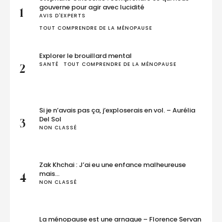
gouverne pour agir avec lucidité
1
AVIS D'EXPERTS
TOUT COMPRENDRE DE LA MÉNOPAUSE
Explorer le brouillard mental
SANTÉ
TOUT COMPRENDRE DE LA MÉNOPAUSE
2
Si je n’avais pas ça, j’exploserais en vol. – Aurélia
Del Sol
3
NON CLASSÉ
Zak Khchai : J’ai eu une enfance malheureuse
mais…
4
NON CLASSÉ
La ménopause est une arnaque – Florence Servan