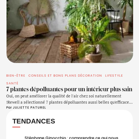
BIEN-ÊTRE
CONSEILS ET BONS PLANS DÉCORATION
LIFESTYLE
SANTÉ
7 plantes dépolluantes pour un intérieur plus sain
Oui, on peut améliorer la qualité de l'air chez soi naturellement
!Rewell a sélectionné 7 plantes dépolluantes aussi belles qu'efficaces
Par 
JULIETTE PATUREL
pour votre santé physique et mentale. Elles absorbent les toxines,
pimpent votre déco et demandent peu d'entretien.
Respirez,
TENDANCES
décorez, vivez mieux. Les bienfaits des plantes dépolluantes sur le
bien-être Elles ne sont pas qu'un …
Stéphane Ginocchio : comprendre ce qui nous