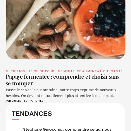
NUTRITION : LE GUIDE POUR UNE MEILLEURE ALIMENTATION
SANTÉ
Papaye fermentée : comprendre et choisir sans
se tromper
Passé le cap de la quarantaine, notre corps exprime de nouveaux
besoins. On devient naturellement plus attentive à ce qui peut
Par 
JULIETTE PATUREL
soutenir notre vitalité au quotidien : qu’il s’agisse de retrouver une
énergie durable, d’apaiser sa digestion, de renforcer ses défenses
TENDANCES
naturelles ou de ralentir les effets du vieillissement cellulaire.Dans
cette quête d’un bien-être éclairé, …
Stéphane Ginocchio : comprendre ce qui nous