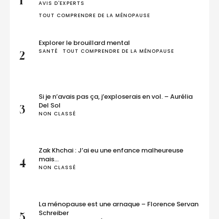
1
AVIS D'EXPERTS
TOUT COMPRENDRE DE LA MÉNOPAUSE
Explorer le brouillard mental
SANTÉ
TOUT COMPRENDRE DE LA MÉNOPAUSE
2
Si je n’avais pas ça, j’exploserais en vol. – Aurélia
Del Sol
3
NON CLASSÉ
Zak Khchai : J’ai eu une enfance malheureuse
mais…
4
NON CLASSÉ
La ménopause est une arnaque – Florence Servan
Schreiber
5