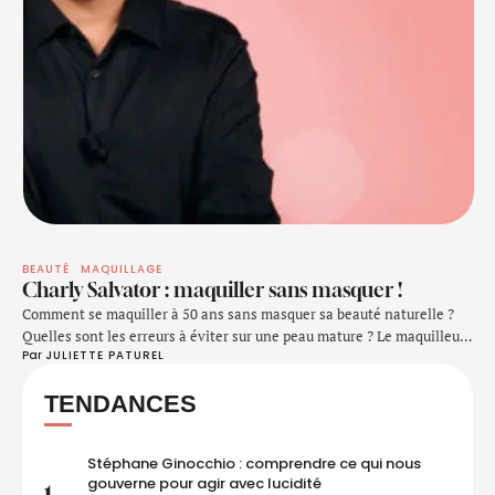
BEAUTÉ
MAQUILLAGE
Charly Salvator : maquiller sans masquer !
Comment se maquiller à 50 ans sans masquer sa beauté naturelle ?
Quelles sont les erreurs à éviter sur une peau mature ? Le maquilleur
Par 
JULIETTE PATUREL
professionnel Charly Salvator, spécialisé dans le maquillage des
peaux matures, répond à toutes ces questions dans cette interview
TENDANCES
exclusive. Découvrez ses meilleurs conseils pour sublimer votre teint,
vos yeux et …
Stéphane Ginocchio : comprendre ce qui nous
gouverne pour agir avec lucidité