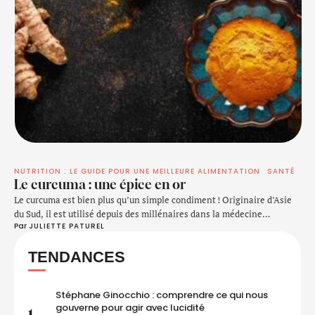
NUTRITION : LE GUIDE POUR UNE MEILLEURE ALIMENTATION
SANTÉ
Le curcuma : une épice en or
Le curcuma est bien plus qu’un simple condiment ! Originaire d’Asie
du Sud, il est utilisé depuis des millénaires dans la médecine
Par 
JULIETTE PATUREL
ayurvédique pour ses propriétés anti-inflammatoires, antioxydantes
et digestives. Et aujourd’hui, il s’invite dans nos routines bien-être,
TENDANCES
notamment avec une boisson devenue incontournable : le lait
d’or. Alors, comment profiter des bienfaits du curcuma ? Est-ce …
Stéphane Ginocchio : comprendre ce qui nous
gouverne pour agir avec lucidité