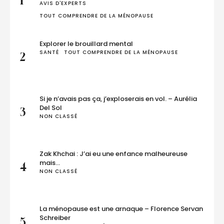
1
AVIS D'EXPERTS
TOUT COMPRENDRE DE LA MÉNOPAUSE
Explorer le brouillard mental
SANTÉ
TOUT COMPRENDRE DE LA MÉNOPAUSE
2
Si je n’avais pas ça, j’exploserais en vol. – Aurélia
Del Sol
3
NON CLASSÉ
Zak Khchai : J’ai eu une enfance malheureuse
mais…
4
NON CLASSÉ
La ménopause est une arnaque – Florence Servan
Schreiber
5