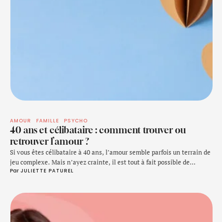
AMOUR
FAMILLE
PSYCHO
40 ans et célibataire : comment trouver ou
retrouver l’amour ?
Si vous êtes célibataire à 40 ans, l’amour semble parfois un terrain de
jeu complexe. Mais n’ayez crainte, il est tout à fait possible de
Par 
JULIETTE PATUREL
trouver une relation épanouissante et sincère à cet âge. Découvrez
nos conseils, nos outils psychologiques et astuces pratiques pour
naviguer sereinement dans cette nouvelle phase de vie amoureuse,
tout en …