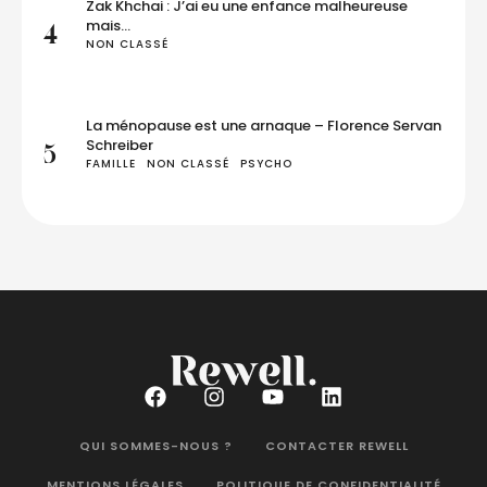
Zak Khchai : J’ai eu une enfance malheureuse
mais…
4
NON CLASSÉ
La ménopause est une arnaque – Florence Servan
Schreiber
5
FAMILLE
NON CLASSÉ
PSYCHO
QUI SOMMES-NOUS ?
CONTACTER REWELL
MENTIONS LÉGALES
POLITIQUE DE CONFIDENTIALITÉ