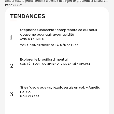
amoureux, la jeune-femme a décidé de régler le problème à la source
Par 
AUDREY
et d’en finir avec ses vieux schémas et autres croyances limitantes.
Installée à Zurich, elle aide désormais les autres, en les guidant sur
TENDANCES
le chemin de l’acceptation et de l’amour de soi, pour …
Stéphane Ginocchio : comprendre ce qui nous
gouverne pour agir avec lucidité
1
AVIS D'EXPERTS
TOUT COMPRENDRE DE LA MÉNOPAUSE
Explorer le brouillard mental
SANTÉ
TOUT COMPRENDRE DE LA MÉNOPAUSE
2
Si je n’avais pas ça, j’exploserais en vol. – Aurélia
Del Sol
3
NON CLASSÉ