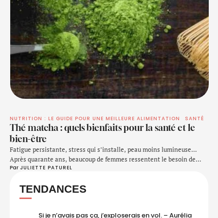
NUTRITION : LE GUIDE POUR UNE MEILLEURE ALIMENTATION
SANTÉ
Thé matcha : quels bienfaits pour la santé et le
bien-être
Fatigue persistante, stress qui s’installe, peau moins lumineuse…
Après quarante ans, beaucoup de femmes ressentent le besoin de
Par 
JULIETTE PATUREL
prendre davantage soin d’elles, sans brusquer leur corps. Certaines
boissons naturelles attirent alors l’attention pour leur douceur et leur
TENDANCES
richesse nutritionnelle. Venue du Japon, une poudre de thé vert
suscite un intérêt croissant pour son action globale …
Si je n’avais pas ça, j’exploserais en vol. – Aurélia