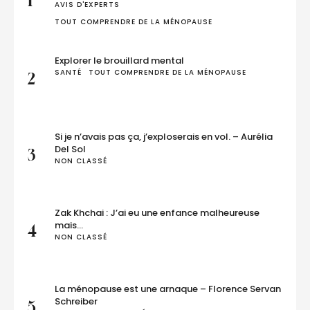
1
AVIS D'EXPERTS
TOUT COMPRENDRE DE LA MÉNOPAUSE
Explorer le brouillard mental
SANTÉ
TOUT COMPRENDRE DE LA MÉNOPAUSE
2
Si je n’avais pas ça, j’exploserais en vol. – Aurélia
Del Sol
3
NON CLASSÉ
Zak Khchai : J’ai eu une enfance malheureuse
mais…
4
NON CLASSÉ
La ménopause est une arnaque – Florence Servan
Schreiber
5