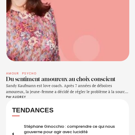
AMOUR
PSYCHO
Du sentiment amoureux au choix conscient
Sandy Kaufmann est love coach. Après 7 années de déboires
amoureux, la jeune-femme a décidé de régler le problème à la source
Par 
AUDREY
et d’en finir avec ses vieux schémas et autres croyances limitantes.
Installée à Zurich, elle aide désormais les autres, en les guidant sur
TENDANCES
le chemin de l’acceptation et de l’amour de soi, pour …
Stéphane Ginocchio : comprendre ce qui nous
gouverne pour agir avec lucidité