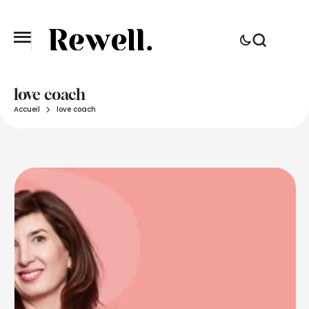
love coach
Accueil
love coach