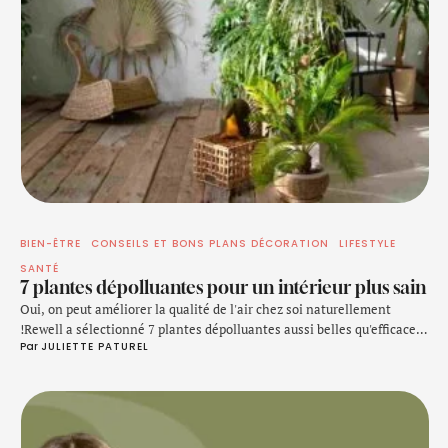
BIEN-ÊTRE
CONSEILS ET BONS PLANS DÉCORATION
LIFESTYLE
SANTÉ
7 plantes dépolluantes pour un intérieur plus sain
Oui, on peut améliorer la qualité de l'air chez soi naturellement
!Rewell a sélectionné 7 plantes dépolluantes aussi belles qu'efficaces
Par 
JULIETTE PATUREL
pour votre santé physique et mentale. Elles absorbent les toxines,
pimpent votre déco et demandent peu d'entretien.
Respirez,
décorez, vivez mieux. Les bienfaits des plantes dépolluantes sur le
bien-être Elles ne sont pas qu'un …