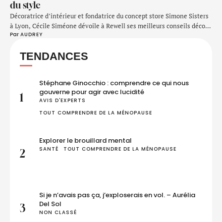
du style
Décoratrice d’intérieur et fondatrice du concept store Simone Sisters
à Lyon, Cécile Siméone dévoile à Rewell ses meilleurs conseils déco,
Par 
AUDREY
ses tips beauté et bien-être et revient sur la manière dont elle aborde
le cap de la cinquantaine... Nous sommes ravies de faire le point avec
TENDANCES
elle ! "En somme, je préfère en avoir moins …
Stéphane Ginocchio : comprendre ce qui nous
gouverne pour agir avec lucidité
1
AVIS D'EXPERTS
TOUT COMPRENDRE DE LA MÉNOPAUSE
Explorer le brouillard mental
SANTÉ
TOUT COMPRENDRE DE LA MÉNOPAUSE
2
Si je n’avais pas ça, j’exploserais en vol. – Aurélia
Del Sol
3
NON CLASSÉ